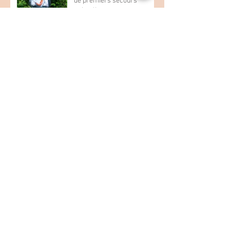
Les indispensables d’un kit
de premiers secours
animalier
L’été sera chaud, attention
aux cyanobactéries !
🚨☀️C A N I C U L E☀️🚨
AIDONS LES OISEAUX ET
LES INSECTES CAR ILS
SONT LA VIE.