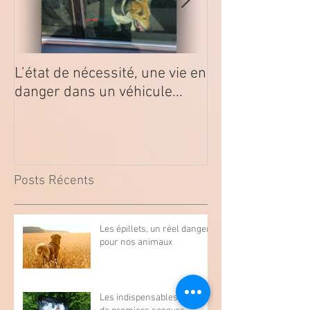
L’état de nécessité, une vie en
La Tique, ce que
danger dans un véhicule...
savoir
Posts Récents
Les épillets, un réel danger
pour nos animaux