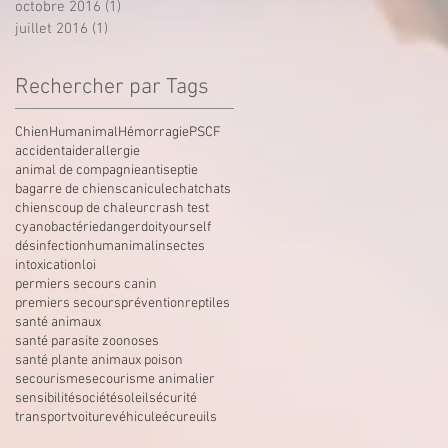
octobre 2016
(1)
1 post
juillet 2016
(1)
1 post
Rechercher par Tags
Chien
Humanimal
Hémorragie
PSCF
accident
aider
allergie
animal de compagnie
antiseptie
bagarre de chiens
canicule
chat
chats
chiens
coup de chaleur
crash test
cyanobactérie
danger
doityourself
désinfection
humanimal
insectes
intoxication
loi
permiers secours canin
premiers secours
prévention
reptiles
santé animaux
santé parasite zoonoses
santé plante animaux poison
secourisme
secourisme animalier
sensibilité
société
soleil
sécurité
transport
voiture
véhicule
écureuils