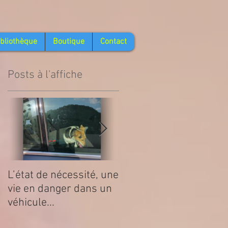
ibliothèque
Boutique
Contact
Posts à l'affiche
L’état de nécessité, une
La Tique, ce que l'on
vie en danger dans un
doit savoir
véhicule...