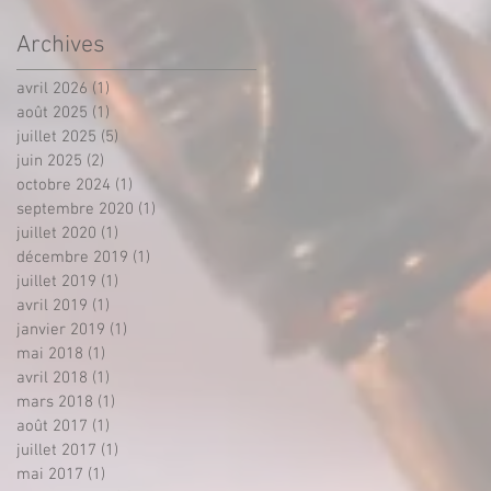
et des
professionnels.
Archives
avril 2026
(1)
1 post
août 2025
(1)
1 post
juillet 2025
(5)
5 posts
juin 2025
(2)
2 posts
octobre 2024
(1)
1 post
septembre 2020
(1)
1 post
juillet 2020
(1)
1 post
décembre 2019
(1)
1 post
juillet 2019
(1)
1 post
avril 2019
(1)
1 post
janvier 2019
(1)
1 post
mai 2018
(1)
1 post
avril 2018
(1)
1 post
mars 2018
(1)
1 post
août 2017
(1)
1 post
juillet 2017
(1)
1 post
mai 2017
(1)
1 post