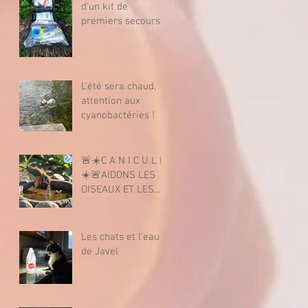
d’un kit de
premiers secours
animalier
L’été sera chaud,
attention aux
cyanobactéries !
🚨☀️C A N I C U L E
☀️🚨AIDONS LES
OISEAUX ET LES
INSECTES CAR ILS
SONT LA VIE.
Les chats et l’eau
de Javel