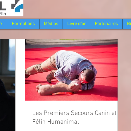
 ?
Formations
Médias
Livre d'or
Partenaires
B
Les Premiers Secours Canin et
Félin Humanimal