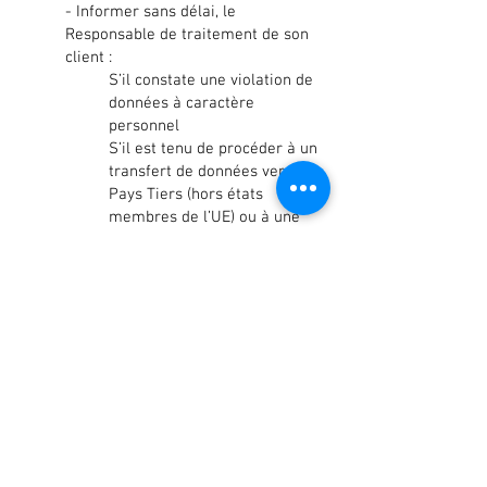
- Informer sans délai, le
Responsable de traitement de son
client :
S’il constate une violation de
données à caractère
personnel
S’il est tenu de procéder à un
transfert de données vers un
Pays Tiers (hors états
membres de l’UE) ou à une
organisation internationale,
en vertu du droit de l’Union ou
du droit de l’Etat membre
auquel il est soumis, sauf si le
droit concerné interdit une
telle information pour des
motifs importants d'intérêt
public.
- Adopter et appliquer des mesures
techniques et organisationnelles
appropriées, de façon à ce que le