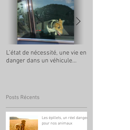
L’état de nécessité, une vie en
La Tique, ce que
danger dans un véhicule...
savoir
Posts Récents
Les épillets, un réel danger
pour nos animaux