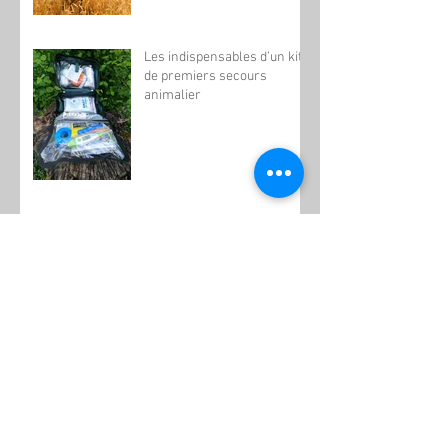
Les indispensables d’un kit
de premiers secours
animalier
L’été sera chaud, attention
aux cyanobactéries !
🚨☀️C A N I C U L E☀️🚨
AIDONS LES OISEAUX ET
LES INSECTES CAR ILS
SONT LA VIE.