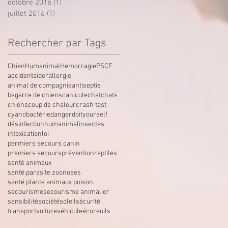
octobre 2016
(1)
1 post
juillet 2016
(1)
1 post
Rechercher par Tags
Chien
Humanimal
Hémorragie
PSCF
accident
aider
allergie
animal de compagnie
antiseptie
bagarre de chiens
canicule
chat
chats
chiens
coup de chaleur
crash test
cyanobactérie
danger
doityourself
désinfection
humanimal
insectes
intoxication
loi
permiers secours canin
premiers secours
prévention
reptiles
santé animaux
santé parasite zoonoses
santé plante animaux poison
secourisme
secourisme animalier
sensibilité
société
soleil
sécurité
transport
voiture
véhicule
écureuils