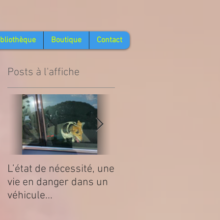
ibliothèque
Boutique
Contact
Posts à l'affiche
L’état de nécessité, une
La Tique, ce que l'on
vie en danger dans un
doit savoir
véhicule...