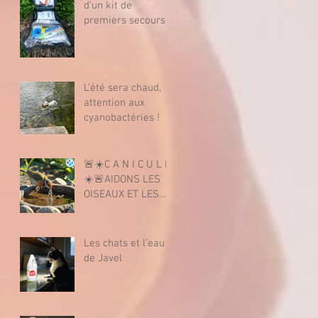
d’un kit de
premiers secours
animalier
L’été sera chaud,
attention aux
cyanobactéries !
🚨☀️C A N I C U L E
☀️🚨AIDONS LES
OISEAUX ET LES
INSECTES CAR ILS
SONT LA VIE.
Les chats et l’eau
de Javel