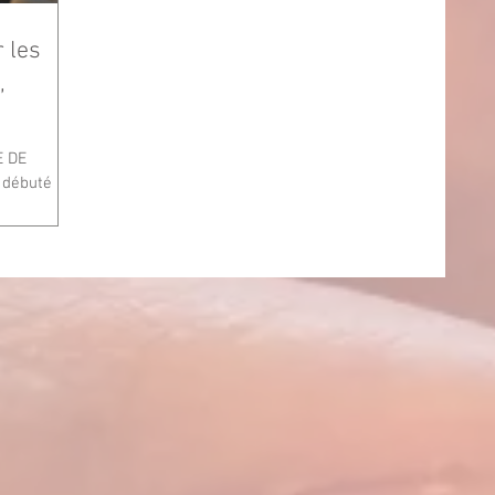
 les
,
 débuté
 aux