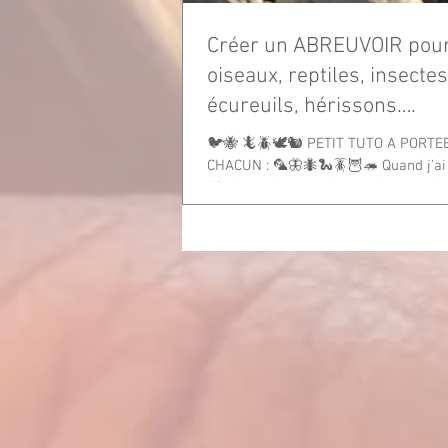
Créer un ABREUVOIR pour
oiseaux, reptiles, insectes
écureuils, hérissons….
🐦🐝 🦎🪲🕊️🐿️ PETIT TUTO A PORTEE DE
CHACUN : 🦜🦋🐜🐍🪳🦉🦔 Quand j’ai
l’écriture de ce petit tuto, je pensais
mésanges,...