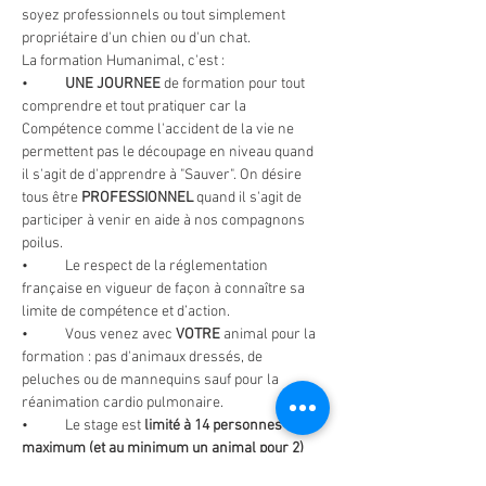
soyez professionnels ou tout simplement 
propriétaire d'un chien ou d'un chat.
La formation Humanimal, c'est :
•	
UNE JOURNEE 
de formation pour tout 
comprendre et tout pratiquer car la 
Compétence comme l'accident de la vie ne 
permettent pas le découpage en niveau quand 
il s'agit de d'apprendre à "Sauver". On désire 
tous être 
PROFESSIONNEL 
quand il s'agit de 
participer à venir en aide à nos compagnons 
poilus.
•	Le respect de la réglementation 
française en vigueur de façon à connaître sa 
limite de compétence et d’action.
•	Vous venez avec 
VOTRE
 animal pour la 
formation : pas d'animaux dressés, de 
peluches ou de mannequins sauf pour la 
réanimation cardio pulmonaire.
•	Le stage est 
limité à 14 personnes 
maximum (et au minimum un animal pour 2)
pour que chacun puisse participer et se rendre 