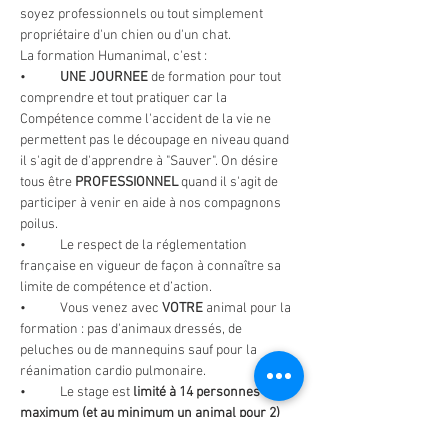
soyez professionnels ou tout simplement 
propriétaire d'un chien ou d'un chat.
La formation Humanimal, c'est :
•	
UNE JOURNEE 
de formation pour tout 
comprendre et tout pratiquer car la 
Compétence comme l'accident de la vie ne 
permettent pas le découpage en niveau quand 
il s'agit de d'apprendre à "Sauver". On désire 
tous être 
PROFESSIONNEL 
quand il s'agit de 
participer à venir en aide à nos compagnons 
poilus.
•	Le respect de la réglementation 
française en vigueur de façon à connaître sa 
limite de compétence et d’action.
•	Vous venez avec 
VOTRE
 animal pour la 
formation : pas d'animaux dressés, de 
peluches ou de mannequins sauf pour la 
réanimation cardio pulmonaire.
•	Le stage est 
limité à 14 personnes 
maximum (et au minimum un animal pour 2)
pour que chacun puisse participer et se rendre 