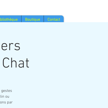
ibliothèque
Boutique
Contact
iers
 Chat
s gestes
lin ou
ions par