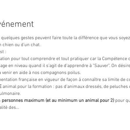
événement
é, quelques gestes peuvent faire toute la différence que vous soye
 chien ou d'un chat.
t :
ation pour tout comprendre et tout pratiquer car la Compétence c
ge en niveau quand il s'agit de d'apprendre à "Sauver". On désire
 à venir en aide à nos compagnons poilus.
ementation française en vigueur de façon à connaître sa limite de 
E
 animal pour la formation : pas d'animaux dressés, de peluches
pulmonaire.
14 personnes maximum (et au minimum un animal pour 2)
 pour q
alité des…