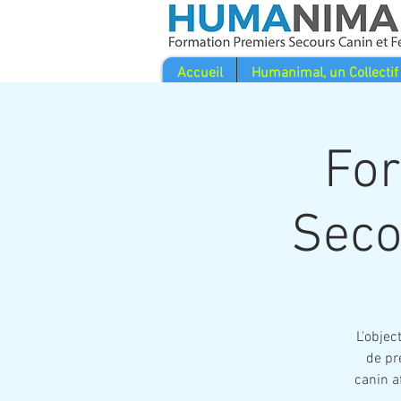
Accueil
Humanimal, un Collectif
For
Seco
L'objec
de pr
canin a