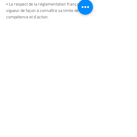
• Le respect de la réglementation française en 
vigueur de façon à connaître sa limite de 
compétence et d’action.
• Vous venez avec 
VOTRE
 animal pour la 
formation : pas d'animaux dressés, de 
peluches ou de mannequins sauf pour la 
réanimation cardio…
Afficher plus
Partager cet événement
Do Not Sell My Personal Information
Mentions légales