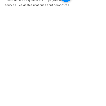
information expliquée et accompagnée de ses 
sources. Les gestes pratiques sont démontrés 
et décrits pour que chacun puisse les appliquer 
avec les animaux présents durant les 2 jours.
Afficher plus
Partager cet événement
Do Not Sell My Personal Information
Mentions légales
Cookies