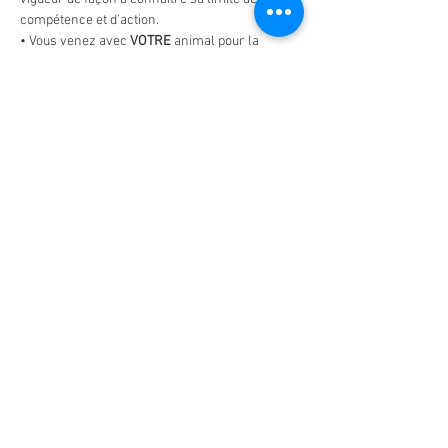
compétence et d’action.
• Vous venez avec 
VOTRE
 animal pour la 
formation : pas d'animaux dressés, de 
peluches ou de mannequins sauf pour la 
réanimation cardio pulmonaire.
Afficher plus
Partager cet événement
Do Not Sell My Personal Information
Mentions légales