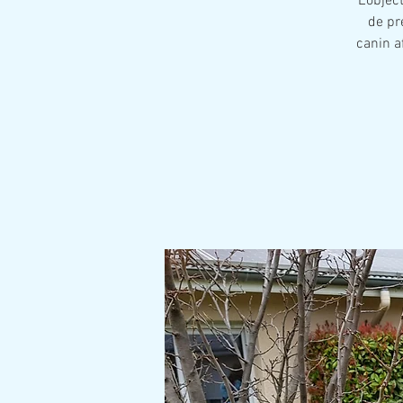
L'objec
de pr
canin a