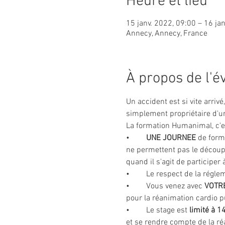
Heure et lieu
15 janv. 2022, 09:00 – 16 ja
Annecy, Annecy, France
À propos de l'
Un accident est si vite arriv
simplement propriétaire d'un
La formation Humanimal, c'es
•	
UNE JOURNEE 
de form
ne permettent pas le découpa
quand il s'agit de participer
•	Le respect de la régl
•	Vous venez avec 
VOTR
pour la réanimation cardio 
•	Le stage est 
limité à 
et se rendre compte de la ré