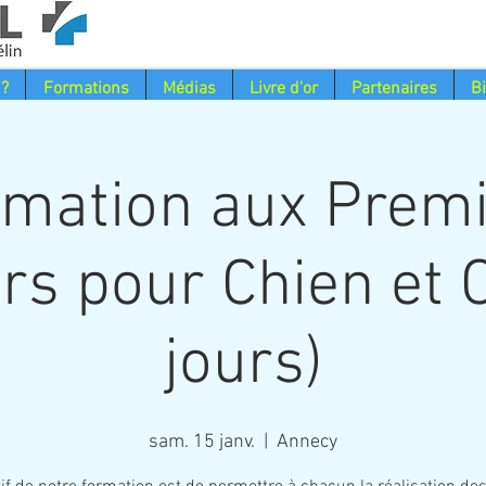
 ?
Formations
Médias
Livre d'or
Partenaires
B
mation aux Prem
rs pour Chien et C
jours)
sam. 15 janv.
  |  
Annecy