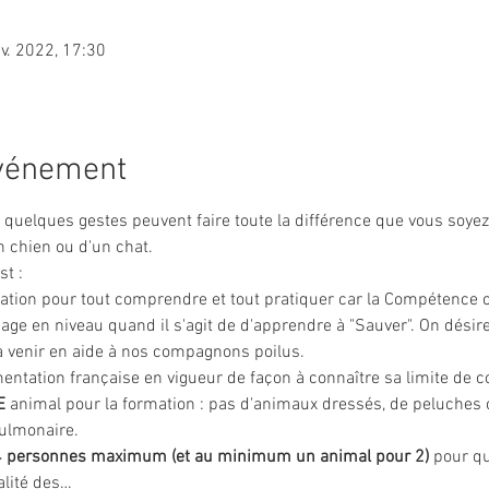
nv. 2022, 17:30
événement
é, quelques gestes peuvent faire toute la différence que vous soye
 chien ou d'un chat.
t :
ation pour tout comprendre et tout pratiquer car la Compétence c
ge en niveau quand il s'agit de d'apprendre à "Sauver". On désire
 à venir en aide à nos compagnons poilus.
ementation française en vigueur de façon à connaître sa limite de 
E
 animal pour la formation : pas d'animaux dressés, de peluches
pulmonaire.
14 personnes maximum (et au minimum un animal pour 2)
 pour q
alité des…