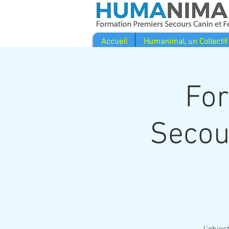
Accueil
Humanimal, un Collectif
For
Secou