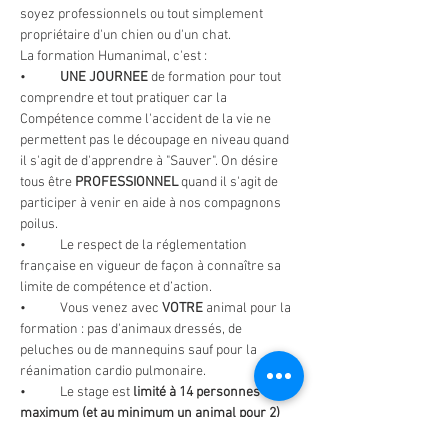
soyez professionnels ou tout simplement 
propriétaire d'un chien ou d'un chat.
La formation Humanimal, c'est :
•	
UNE JOURNEE 
de formation pour tout 
comprendre et tout pratiquer car la 
Compétence comme l'accident de la vie ne 
permettent pas le découpage en niveau quand 
il s'agit de d'apprendre à "Sauver". On désire 
tous être 
PROFESSIONNEL 
quand il s'agit de 
participer à venir en aide à nos compagnons 
poilus.
•	Le respect de la réglementation 
française en vigueur de façon à connaître sa 
limite de compétence et d’action.
•	Vous venez avec 
VOTRE
 animal pour la 
formation : pas d'animaux dressés, de 
peluches ou de mannequins sauf pour la 
réanimation cardio pulmonaire.
•	Le stage est 
limité à 14 personnes 
maximum (et au minimum un animal pour 2)
pour que chacun puisse participer et se rendre 