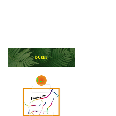
DUREE
14 H