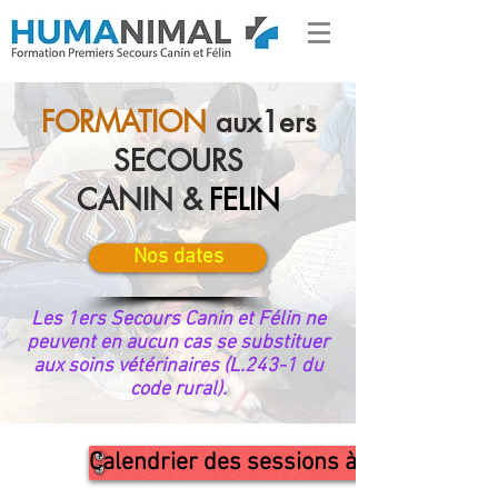
FORMATION
aux
1ers
SECOURS
CANIN &
FELIN
Nos dates
Les 1ers Secours Canin et Félin ne
peuvent en aucun cas se substituer
aux soins vétérinaires (L.243-1 du
code rural).
Calendrier des sessions à venir