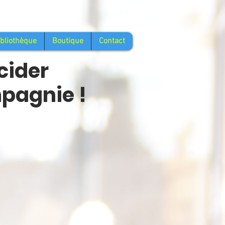
ibliothèque
Boutique
Contact
cider
mpagnie !