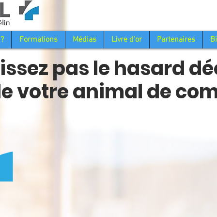
 ?
Formations
Médias
Livre d'or
Partenaires
B
aissez pas le hasard dé
de votre animal de co