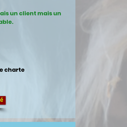
is un client mais un
able.
e charte
té