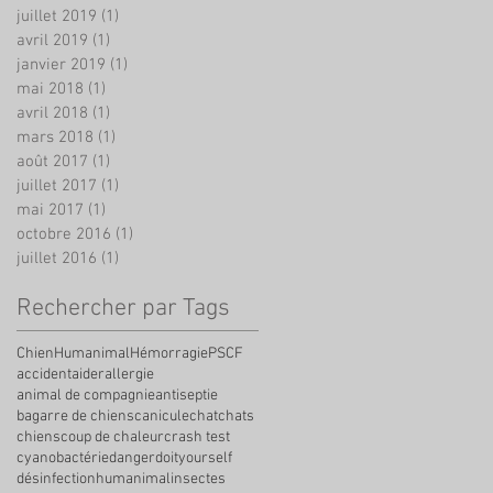
juillet 2019
(1)
1 post
avril 2019
(1)
1 post
janvier 2019
(1)
1 post
mai 2018
(1)
1 post
avril 2018
(1)
1 post
mars 2018
(1)
1 post
août 2017
(1)
1 post
juillet 2017
(1)
1 post
mai 2017
(1)
1 post
octobre 2016
(1)
1 post
juillet 2016
(1)
1 post
Rechercher par Tags
Chien
Humanimal
Hémorragie
PSCF
accident
aider
allergie
animal de compagnie
antiseptie
bagarre de chiens
canicule
chat
chats
chiens
coup de chaleur
crash test
cyanobactérie
danger
doityourself
désinfection
humanimal
insectes