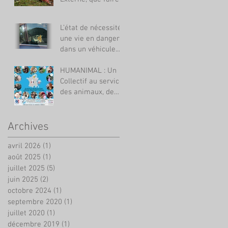
L’état de nécessité,
une vie en danger
dans un véhicule...
HUMANIMAL : Un
Collectif au service
des animaux, de
leurs propriétaires
et des
professionnels.
Archives
avril 2026
(1)
1 post
août 2025
(1)
1 post
juillet 2025
(5)
5 posts
juin 2025
(2)
2 posts
octobre 2024
(1)
1 post
septembre 2020
(1)
1 post
juillet 2020
(1)
1 post
décembre 2019
(1)
1 post