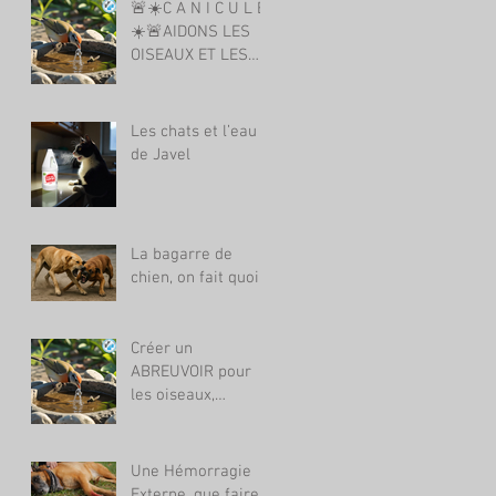
🚨☀️C A N I C U L E
☀️🚨AIDONS LES
OISEAUX ET LES
INSECTES CAR ILS
SONT LA VIE.
Les chats et l’eau
de Javel
La bagarre de
chien, on fait quoi ?
Créer un
ABREUVOIR pour
les oiseaux,
reptiles, insectes,
écureuils,
hérissons….
Une Hémorragie
Externe, que faire ?