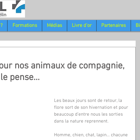
 ?
Formations
Médias
Livre d'or
Partenaires
B
pour nos animaux de compagnie,
 le pense…
Les beaux jours sont de retour, la 
flore sort de son hivernation et pour 
beaucoup d’entre nous les sorties 
dans la nature reprennent.
Homme, chien, chat, lapin… chacune 