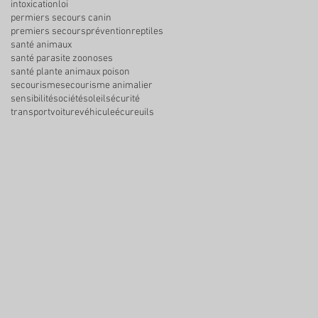
intoxication
loi
permiers secours canin
premiers secours
prévention
reptiles
santé animaux
santé parasite zoonoses
santé plante animaux poison
secourisme
secourisme animalier
sensibilité
société
soleil
sécurité
transport
voiture
véhicule
écureuils