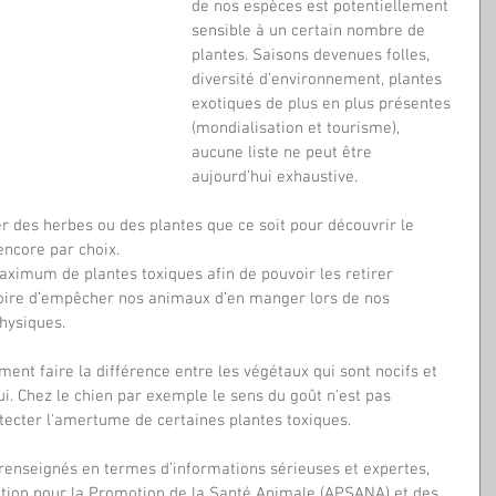
de nos espèces est potentiellement 
sensible à un certain nombre de 
plantes. Saisons devenues folles, 
diversité d’environnement, plantes 
exotiques de plus en plus présentes 
(mondialisation et tourisme), 
aucune liste ne peut être 
aujourd’hui exhaustive.
r des herbes ou des plantes que ce soit pour découvrir le 
encore par choix.
aximum de plantes toxiques afin de pouvoir les retirer 
voire d’empêcher nos animaux d’en manger lors de nos 
hysiques.
nt faire la différence entre les végétaux qui sont nocifs et 
ui. Chez le chien par exemple le sens du goût n'est pas 
ecter l'amertume de certaines plantes toxiques.
n renseignés en termes d’informations sérieuses et expertes, 
iation pour la Promotion de la Santé Animale (APSANA) et des 